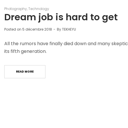
Photography
Technology
Dream job is hard to get
Posted on
5 décembre 2018
By
TEKHEYU
All the rumors have finally died down and many skeptic
its fifth generation.
READ MORE